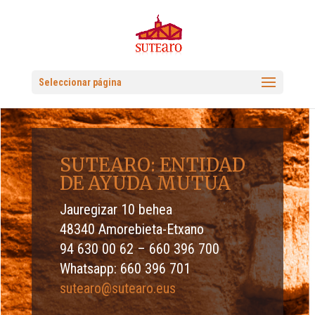
Seleccionar página
SUTEARO: ENTIDAD
DE AYUDA MUTUA
Jauregizar 10 behea
48340 Amorebieta-Etxano
94 630 00 62 – 660 396 700
Whatsapp: 660 396 701
sutearo@sutearo.eus