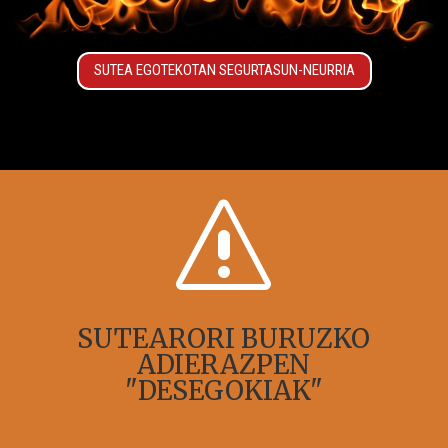
SUTEA EGOTEKOTAN SEGURTASUN-NEURRIA
s
SUTEARORI BURUZKO
ADIERAZPEN
"DESEGOKIAK"