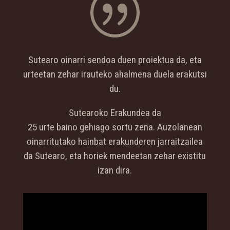
|
Sutearo oinarri sendoa duen proiektua da, eta
urteetan zehar irauteko ahalmena duela erakutsi
du.
Sutearoko Erakundea da
25 urte baino gehiago sortu zena. Auzolanean
oinarritutako hainbat erakunderen jarraitzailea
da Sutearo, eta horiek mendeetan zehar existitu
izan dira.