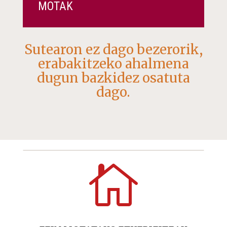
MOTAK
Sutearon ez dago bezerorik,
erabakitzeko ahalmena
dugun bazkidez osatuta
dago.
