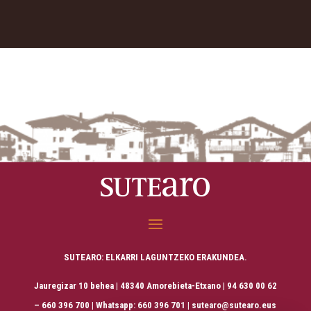
SUTEARO: ELKARRI LAGUNTZEKO ERAKUNDEA.
Jauregizar 10 behea | 48340 Amorebieta-Etxano | 94 630 00 62
– 660 396 700 | Whatsapp: 660 396 701 | sutearo@sutearo.eus