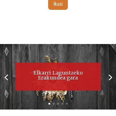
Ikusi
Elkarri Laguntzeko
Erakundea gara