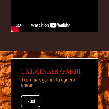
TXIMINIAK GARBI
Tximiniak garbi eta egoera
onean
Ikusi