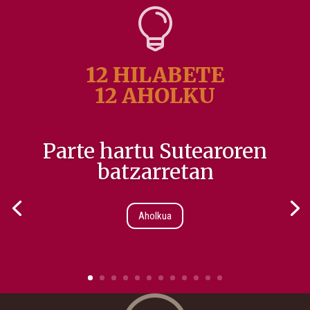

12 HILABETE
12 AHOLKU
Parte hartu Sutearoren
batzarretan
Aholkua