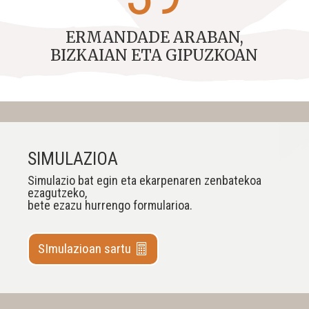
ERMANDADE ARABAN,
BIZKAIAN ETA GIPUZKOAN
SIMULAZIOA
Simulazio bat egin eta ekarpenaren zenbatekoa
ezagutzeko,
bete ezazu hurrengo formularioa.
SImulazioan sartu