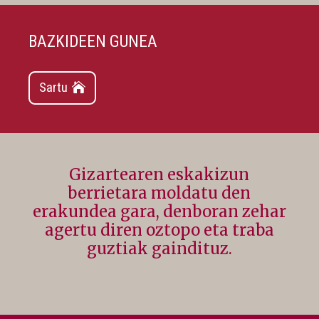
BAZKIDEEN GUNEA
Sartu
Gizartearen eskakizun
berrietara moldatu den
erakundea gara, denboran zehar
agertu diren oztopo eta traba
guztiak gaindituz.