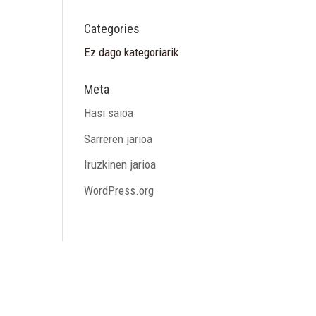
Categories
Ez dago kategoriarik
Meta
Hasi saioa
Sarreren jarioa
Iruzkinen jarioa
WordPress.org