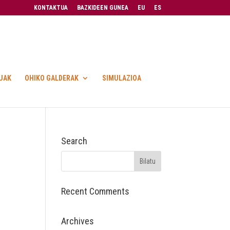
KONTAKTUA
BAZKIDEEN GUNEA
EU
ES
UAK
OHIKO GALDERAK
SIMULAZIOA
Search
Recent Comments
Archives