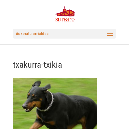
Aukeratu orrialdea
txakurra-txikia