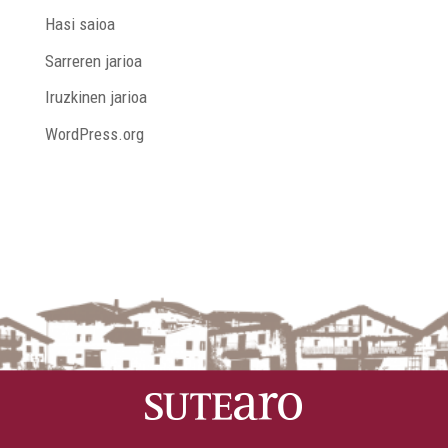
Hasi saioa
Sarreren jarioa
Iruzkinen jarioa
WordPress.org