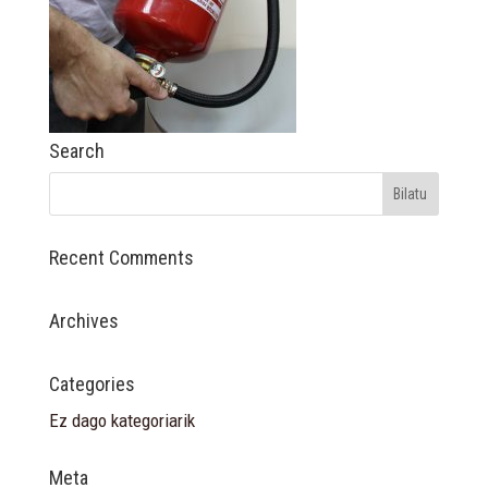
Search
Recent Comments
Archives
Categories
Ez dago kategoriarik
Meta