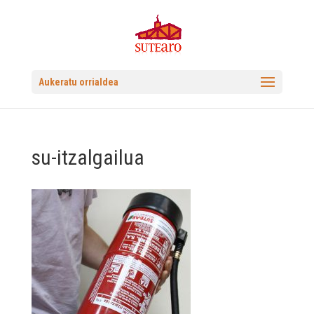
Aukeratu orrialdea
su-itzalgailua