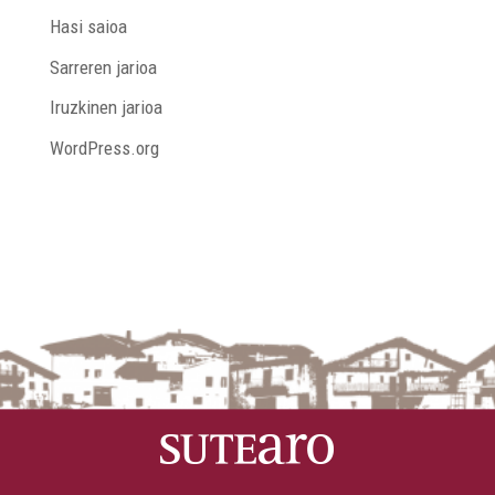
Hasi saioa
Sarreren jarioa
Iruzkinen jarioa
WordPress.org