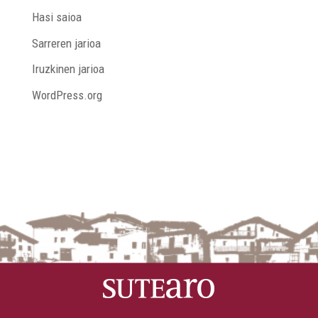
Hasi saioa
Sarreren jarioa
Iruzkinen jarioa
WordPress.org