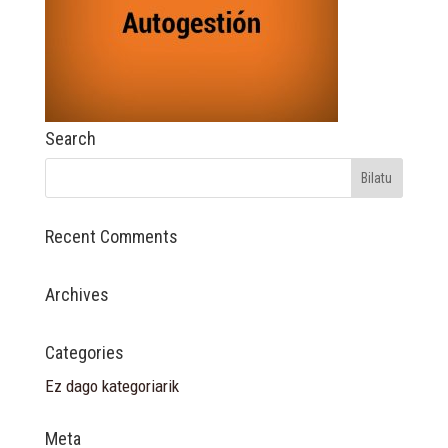
Search
Recent Comments
Archives
Categories
Ez dago kategoriarik
Meta