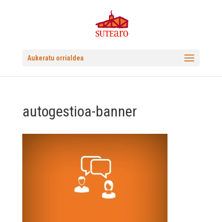
Aukeratu orrialdea
autogestioa-banner