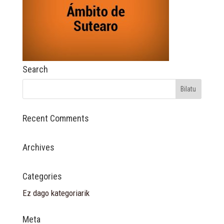
Search
Recent Comments
Archives
Categories
Ez dago kategoriarik
Meta