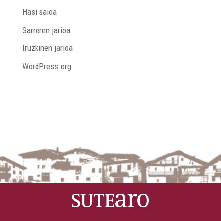
Hasi saioa
Sarreren jarioa
Iruzkinen jarioa
WordPress.org