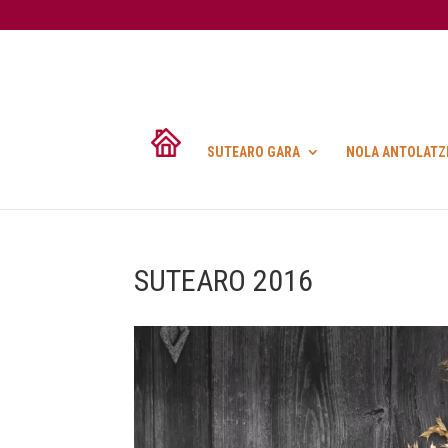
SUTEARO GARA
NOLA ANTOLATZ
SUTEARO 2016
Bideo
erreproduzigailua