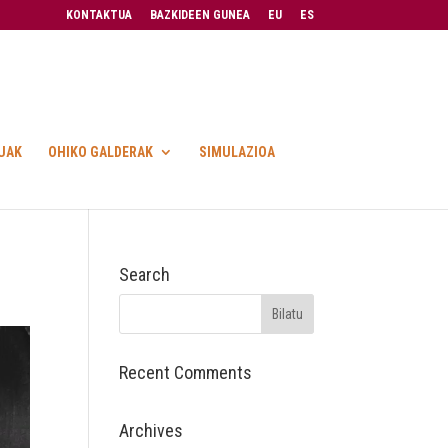
KONTAKTUA
BAZKIDEEN GUNEA
EU
ES
UAK
OHIKO GALDERAK
SIMULAZIOA
Search
Recent Comments
Archives