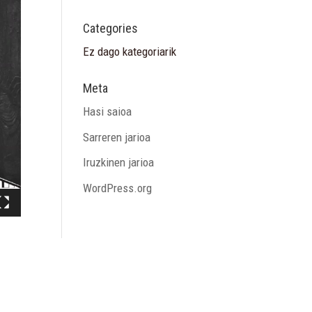
Categories
Ez dago kategoriarik
Meta
Hasi saioa
Sarreren jarioa
Iruzkinen jarioa
WordPress.org